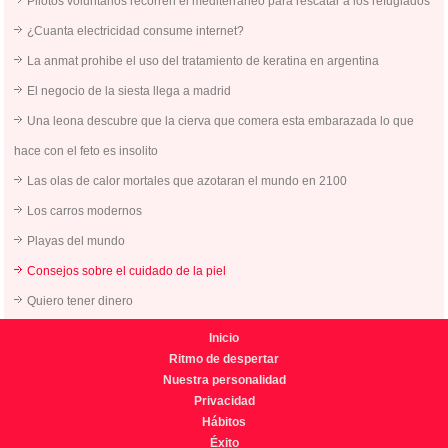
Pilotos voluntarios recorren el mediterraneo para rescatar a los refugiados
¿Cuanta electricidad consume internet?
La anmat prohibe el uso del tratamiento de keratina en argentina
El negocio de la siesta llega a madrid
Una leona descubre que la cierva que comera esta embarazada lo que
hace con el feto es insolito
Las olas de calor mortales que azotaran el mundo en 2100
Los carros modernos
Playas del mundo
Consejos sobre el cuidado de la piel
Quiero tener dinero
Inicio
Ritmo de despertar
Nuestra personalidad
Privacidad
Hábitos
Éxito